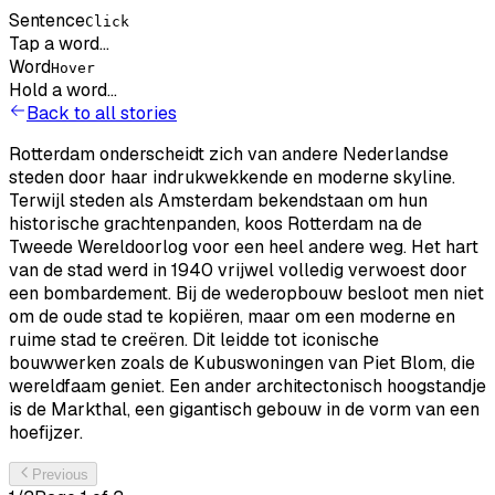
Sentence
Click
Tap a word...
Word
Hover
Hold a word...
Back to all stories
Rotterdam
onderscheidt
zich
van
andere
Nederlandse
steden
door
haar
indrukwekkende
en
moderne
skyline.
Terwijl
steden
als
Amsterdam
bekendstaan
om
hun
historische
grachtenpanden,
koos
Rotterdam
na
de
Tweede
Wereldoorlog
voor
een
heel
andere
weg.
Het
hart
van
de
stad
werd
in
1940
vrijwel
volledig
verwoest
door
een
bombardement.
Bij
de
wederopbouw
besloot
men
niet
om
de
oude
stad
te
kopiëren,
maar
om
een
moderne
en
ruime
stad
te
creëren.
Dit
leidde
tot
iconische
bouwwerken
zoals
de
Kubuswoningen
van
Piet
Blom,
die
wereldfaam
geniet.
Een
ander
architectonisch
hoogstandje
is
de
Markthal,
een
gigantisch
gebouw
in
de
vorm
van
een
hoefijzer.
Previous