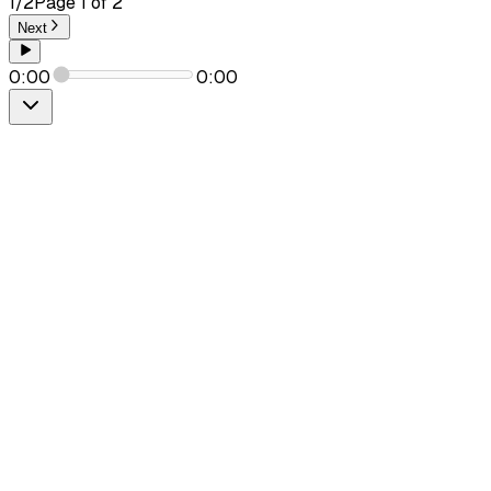
1
/
2
Page
1
of
2
Next
0:00
0:00