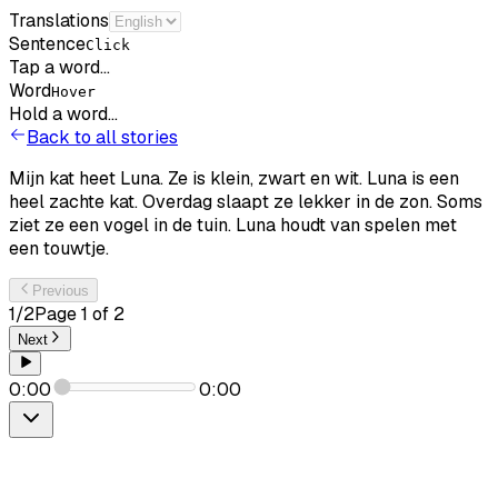
Translations
Sentence
Click
Tap a word...
Word
Hover
Hold a word...
Back to all stories
Mijn
kat
heet
Luna.
Ze
is
klein,
zwart
en
wit.
Luna
is
een
heel
zachte
kat.
Overdag
slaapt
ze
lekker
in
de
zon.
Soms
ziet
ze
een
vogel
in
de
tuin.
Luna
houdt
van
spelen
met
een
touwtje.
Previous
1
/
2
Page
1
of
2
Next
0:00
0:00