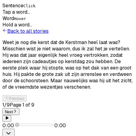
Sentence
Click
Tap a word...
Word
Hover
Hold a word...
Back to all stories
Weet
je
nog
die
kerst
dat
de
Kerstman
heel
laat
was?
Misschien
wist
je
niet
waarom,
dus
ik
zal
het
je
vertellen.
Hij
was
dat
jaar
eigenlijk
heel
vroeg
vertrokken,
zodat
iedereen
zijn
cadeautjes
op
kerstdag
zou
hebben.
De
eerste
plek
waar
hij
stopte,
was
op
het
dak
van
een
groot
huis.
Hij
pakte
de
grote
zak
uit
zijn
arrenslee
en
verdween
door
de
schoorsteen.
Maar
nauwelijks
was
hij
uit
het
zicht,
of
de
vreemdste
wezentjes
verschenen.
Previous
1
/
9
Page
1
of
9
Next
0:00
0:00