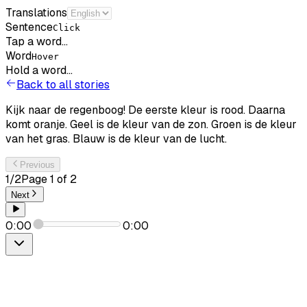
Translations
Sentence
Click
Tap a word...
Word
Hover
Hold a word...
Back to all stories
Kijk
naar
de
regenboog!
De
eerste
kleur
is
rood.
Daarna
komt
oranje.
Geel
is
de
kleur
van
de
zon.
Groen
is
de
kleur
van
het
gras.
Blauw
is
de
kleur
van
de
lucht.
Previous
1
/
2
Page
1
of
2
Next
0:00
0:00