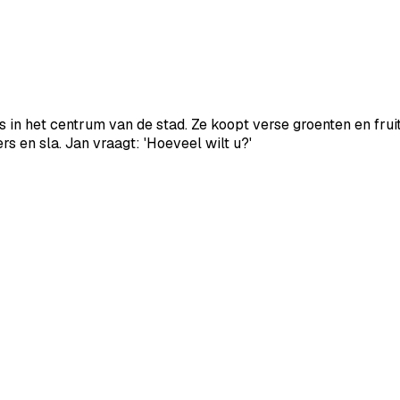
is
in
het
centrum
van
de
stad.
Ze
koopt
verse
groenten
en
frui
rs
en
sla.
Jan
vraagt:
'Hoeveel
wilt
u?'