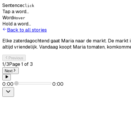
Sentence
Click
Tap a word...
Word
Hover
Hold a word...
Back to all stories
Elke
zaterdagochtend
gaat
Maria
naar
de
markt.
De
markt
altijd
vriendelijk.
Vandaag
koopt
Maria
tomaten,
komkomme
Previous
1
/
3
Page
1
of
3
Next
0:00
0:00