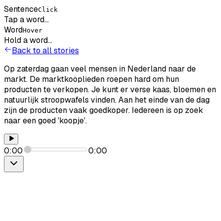
Sentence
Click
Tap a word...
Word
Hover
Hold a word...
Back to all stories
Op
zaterdag
gaan
veel
mensen
in
Nederland
naar
de
markt.
De
marktkooplieden
roepen
hard
om
hun
producten
te
verkopen.
Je
kunt
er
verse
kaas,
bloemen
en
natuurlijk
stroopwafels
vinden.
Aan
het
einde
van
de
dag
zijn
de
producten
vaak
goedkoper.
Iedereen
is
op
zoek
naar
een
goed
'koopje'.
0:00
0:00