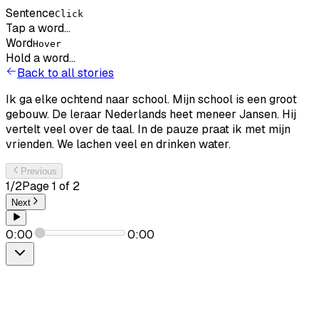
Sentence
Click
Tap a word...
Word
Hover
Hold a word...
Back to all stories
Ik
ga
elke
ochtend
naar
school.
Mijn
school
is
een
groot
gebouw.
De
leraar
Nederlands
heet
meneer
Jansen.
Hij
vertelt
veel
over
de
taal.
In
de
pauze
praat
ik
met
mijn
vrienden.
We
lachen
veel
en
drinken
water.
Previous
1
/
2
Page
1
of
2
Next
0:00
0:00