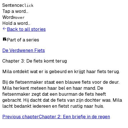
Sentence
Click
Tap a word...
Word
Hover
Hold a word...
Back to all stories
Part of a series
De Verdwenen Fiets
Chapter
3
: De fiets komt terug
Mila ontdekt wat er is gebeurd en krijgt haar fiets terug.
Bij
de
fietsenmaker
staat
een
blauwe
fiets
voor
de
deur
.
Mila
herkent
meteen
haar
bel
en
haar
mand
.
De
fietsenmaker
zegt
dat
een
buurman
de
fiets
heeft
gebracht
.
Hij
dacht
dat
de
fiets
van
zijn
dochter
was
.
Mila
lacht
bedankt
iedereen
en
fietst
rustig
naar
huis
.
Previous chapter
Chapter
2
:
Een briefje in de regen