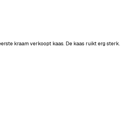
eerste
kraam
verkoopt
kaas.
De
kaas
ruikt
erg
sterk.