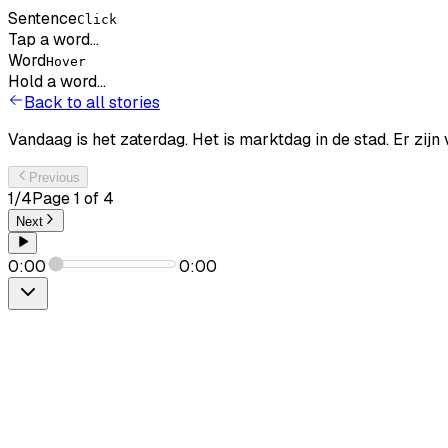
Sentence
Click
Tap a word...
Word
Hover
Hold a word...
Back to all stories
Vandaag
is
het
zaterdag.
Het
is
marktdag
in
de
stad.
Er
zijn
Previous
1
/
4
Page
1
of
4
Next
0:00
0:00